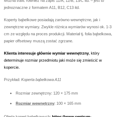
Można trafić również na zapis 11/A, 12/B, 13/C itd. – jest to
jednoznaczne z formatem A11, B12, C13 itd.
Koperty bąbelkowe posiadają zarówno wewnętrzne, jak i
zewnętrzne wymiary. Zwykle różnica wymiarów wynosi ok. 1-3
cm ze względu na proces produkcji. Materiał tj. folia bąbelkowa,
papier offsetowy muszą zostać zgrzane.
Klienta interesuje głównie wymiar wewnętrzny
, który
determinuje rozmiar przedmiotu jaki może się zmieścić w
kopercie.
Przykład:
Koperta bąbelkowa A11
Rozmiar zewnętrzny: 120 × 175 mm
Rozmiar wewnętrzny
: 100 × 165 mm
Oferta kopert bąbelkowych:
https://www.centrum-