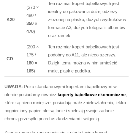
Ten rozmiar kopert bąbelkowych jest
(370 ×
idealny do pakowania dużej odzieży
480 /
K20
złożonej na płasko, dużych wydruków w
350 ×
formacie A3, dużych fotografii, albumów
470
)
oraz ramek.
(200 ×
Ten rozmiar kopert bąbelkowych jest
175 /
podobny do A11, ale nieco szerszy.
CD
180 ×
Dzięki temu można w nim umieścić
165
)
małe, płaskie pudełka.
UWAGA
: Poza standardowymi kopertami bąbelkowymi w
ofercie posiadamy również
koperty bąbelkowe ekonomiczne
,
które są nieco mniejsze, posiadają małe zniekształcenia, lekko
pognieciony papier, ale są tanie i spełniają swoje zadanie
chronią przesyłki przed uszkodzeniami i wilgocią.
Zapraszamy do zapoznania się z ofertą tanich kopert