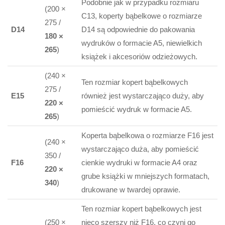
Podobnie jak w przypadku rozmiaru
(200 ×
C13, koperty bąbelkowe o rozmiarze
275 /
D14
D14 są odpowiednie do pakowania
180 ×
wydruków o formacie A5, niewielkich
265
)
książek i akcesoriów odzieżowych.
(240 ×
Ten rozmiar kopert bąbelkowych
275 /
E15
również jest wystarczająco duży, aby
220 ×
pomieścić wydruk w formacie A5.
265
)
Koperta bąbelkowa o rozmiarze F16 jest
(240 ×
wystarczająco duża, aby pomieścić
350 /
F16
cienkie wydruki w formacie A4 oraz
220 ×
grube książki w mniejszych formatach,
340
)
drukowane w twardej oprawie.
Ten rozmiar kopert bąbelkowych jest
(250 ×
nieco szerszy niż F16, co czyni go