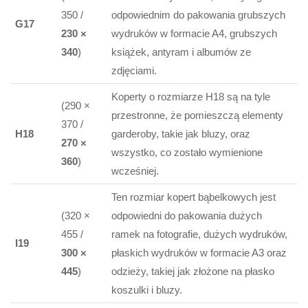
350 /
odpowiednim do pakowania grubszych
G17
230 ×
wydruków w formacie A4, grubszych
340
)
książek, antyram i albumów ze
zdjęciami.
Koperty o rozmiarze H18 są na tyle
(290 ×
przestronne, że pomieszczą elementy
370 /
H18
garderoby, takie jak bluzy, oraz
270 ×
wszystko, co zostało wymienione
360
)
wcześniej.
Ten rozmiar kopert bąbelkowych jest
(320 ×
odpowiedni do pakowania dużych
455 /
ramek na fotografie, dużych wydruków,
I19
300 ×
płaskich wydruków w formacie A3 oraz
445
)
odzieży, takiej jak złożone na płasko
koszulki i bluzy.