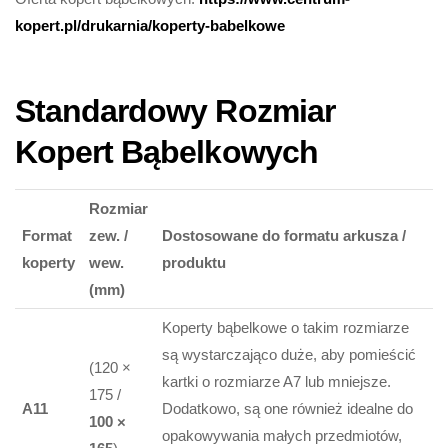
kopert.pl/drukarnia/koperty-babelkowe
Standardowy Rozmiar
Kopert Bąbelkowych
Rozmiar
Format
zew
. /
Dostosowane do formatu arkusza /
koperty
wew.
produktu
(mm)
Koperty bąbelkowe o takim rozmiarze
są wystarczająco duże, aby pomieścić
(120 ×
kartki o rozmiarze A7 lub mniejsze.
175 /
A11
Dodatkowo, są one również idealne do
100 ×
opakowywania małych przedmiotów,