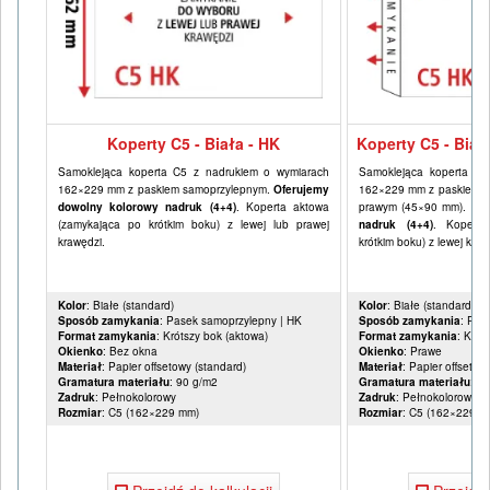
Koperty C5 - Biała - HK
Koperty C5 - Biał
Samoklejąca koperta C5 z nadrukiem o wymiarach
Samoklejąca koperta C5
162×229 mm z paskiem samoprzylepnym.
Oferujemy
162×229 mm z paskiem s
dowolny kolorowy nadruk (4+4)
. Koperta aktowa
prawym (45×90 mm).
Ofe
(zamykająca po krótkim boku) z lewej lub prawej
nadruk (4+4)
. Koperta
krawędzi.
krótkim boku) z lewej kraw
Kolor
: Białe (standard)
Kolor
: Białe (standard)
Sposób zamykania
: Pasek samoprzylepny | HK
Sposób zamykania
: Pas
Format zamykania
: Krótszy bok (aktowa)
Format zamykania
: Krót
Okienko
: Bez okna
Okienko
: Prawe
Materiał
: Papier offsetowy (standard)
Materiał
: Papier offsetow
Gramatura materiału
: 90 g/m2
Gramatura materiału
: 9
Zadruk
: Pełnokolorowy
Zadruk
: Pełnokolorowy
Rozmiar
: C5 (162×229 mm)
Rozmiar
: C5 (162×229 m