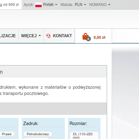
wa
od 999 zł
Język:
Polski
Waluta:
PLN
NOWANO
IZACJE
WIĘCEJ
KONTAKT
0,00 zł
0
em
drukiem, wykonane z materiałów o podwyższonej
as transportu pocztowego.
Zadruk:
Rozmiar:
Prawe
Pełnokolorowy
DL (110×220
mm)