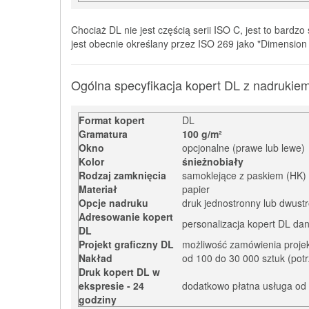
Chociaż DL nie jest częścią serii ISO C, jest to bar
jest obecnie określany przez ISO 269 jako "Dimension 
Ogólna specyfikacja kopert DL z nadrukie
Format kopert
DL
Gramatura
100 g/m²
Okno
opcjonalne (prawe lub lewe)
Kolor
śnieżnobiały
Rodzaj zamknięcia
samoklejące z paskiem (HK)
Materiał
papier
Opcje nadruku
druk jednostronny lub dwust
Adresowanie kopert
personalizacja kopert DL dan
DL
Projekt graficzny DL
możliwość zamówienia projek
Nakład
od 100 do 30 000 sztuk (potr
Druk kopert DL w
ekspresie - 24
dodatkowo płatna usługa od 
godziny