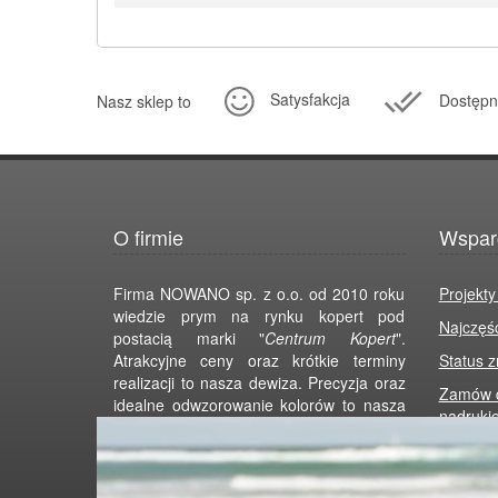
Satysfakcja
Dostępn
Nasz sklep to
O firmie
Wspar
Firma NOWANO sp. z o.o. od 2010 roku
Projekty
wiedzie prym na rynku kopert pod
Najczęś
postacią marki "
Centrum Kopert
".
Atrakcyjne ceny oraz krótkie terminy
Status 
realizacji to nasza dewiza. Precyzja oraz
Zamów d
idealne odwzorowanie kolorów to nasza
nadruki
gwarancja. Zapewniamy indywidualny
projekt koperty dla Twojej firmy! Dostawa
nawet w ciągu 24 godzin. Zapraszamy
Regulam
do skorzystania z naszej oferty.