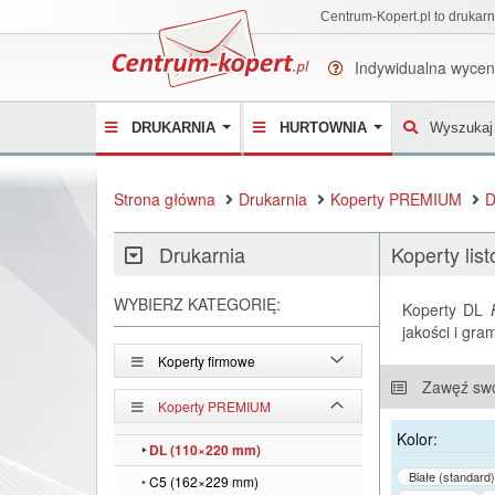
Centrum-Kopert.pl to drukarn
Indywidualna wyce
DRUKARNIA
HURTOWNIA
Wyszukaj 
Strona główna
Drukarnia
Koperty PREMIUM
D
Drukarnia
Koperty lis
WYBIERZ KATEGORIĘ:
Koperty DL
jakości i gr
Koperty firmowe
Zawęź swo
Koperty PREMIUM
Kolor:
‣
DL (110×220 mm)
Białe (standard)
‣
C5 (162×229 mm)