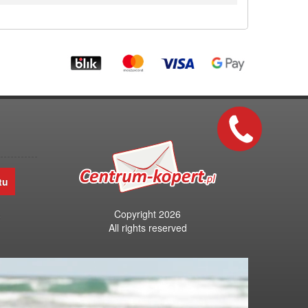
Szybki
kontakt
tu
Copyright 2026
o
All rights reserved
Centrum-Kopert.pl to drukarnia kopert
i hurtownia artykułów
papierniczo-biurowych.