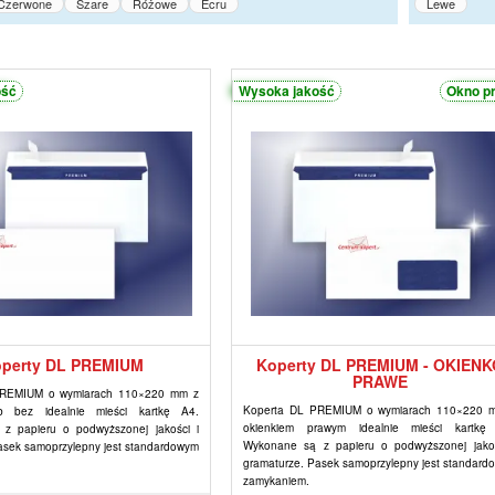
Czerwone
Szare
Różowe
Écru
Lewe
ość
Wysoka jakość
Okno p
perty DL PREMIUM
Koperty DL PREMIUM - OKIENK
PRAWE
PREMIUM o wymiarach 110×220 mm z
Koperta DL PREMIUM o wymiarach 110×220 
b bez idealnie mieści kartkę A4.
okienkiem prawym idealnie mieści kartkę
z papieru o podwyższonej jakości i
Wykonane są z papieru o podwyższonej jakoś
asek samoprzylepny jest standardowym
gramaturze. Pasek samoprzylepny jest standard
zamykaniem.