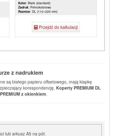
Kolor
: Białe (standard)
Zadruk
: Pełnokolorowy
Rozmiar
: DL (110×220 mm)
Przejdź do kalkulacji
urze z nadrukiem
ane są białego papieru offsetowego, mają klapkę
ezpieczający korespondencję.
Koperty PREMIUM DL
 PREMIUM z okienkiem
.
ci lub arkusz A5 na pół.