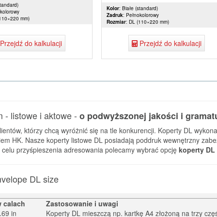
standard)
Kolor
: Białe (standard)
okolorowy
Zadruk
: Pełnokolorowy
(110×220 mm)
Rozmiar
: DL (110×220 mm)
Przejdź do kalkulacji
Przejdź do kalkulacji
- listowe i aktowe -
o podwyższonej jakości i gramat
ientów, którzy chcą wyróżnić się na tle konkurencji. Koperty DL wykon
niem HK. Nasze koperty listowe DL posiadają poddruk wewnętrzny zab
 W celu przyśpieszenia adresowania polecamy wybrać opcję
koperty DL
velope DL size
 calach
Zastosowanie i uwagi
.69 in
Koperty DL mieszczą np. kartkę A4 złożoną na trzy częś