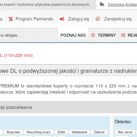
ia kopert i hurtownia artykułów papierniczo-biurowych.
U nas zamówisz koperty z dowolnym nadrukiem.
Darmowa dosta
na
Program Partnerski
Zaloguj się
Zarejestruj się
w sklepie...
POZNAJ NAS
TERMINY
REAL
L (110×220 mm)
towe DL o podwyższonej jakości i gramaturze z nadruki
PREMIUM
to standardowe koperty o rozmiarze 110 x 220 mm z na
amaturze, które zapewniają trwałość i odporność na uszkodzenia podcz
je poszukiwania
Okienko:
Brązowe
Recykling szary
Żółte
Niebieskie
Zielone
Bez okna