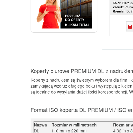
Kolor
: Białe (
Zadruk
: Pełn
Rozmiar
: DL 
Koperty biurowe PREMIUM DL z nadrukiem 
Koperty z nadrukiem są świetnym wyborem dla firm i kl
zamykającą wzdłuż długiego boku i występują z kleje
są idealne do wysyłania dużej ilości korespondencji.
Format ISO koperta DL PREMIUM / ISO en
Nazwa
Rozmiar w milimetrach
Rozmiar w
DL
110 mm x 220 mm
4.32 in x 8