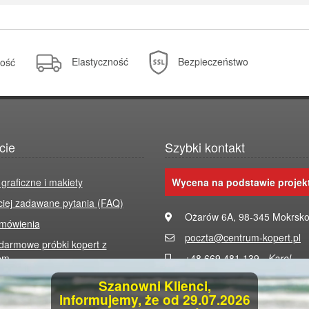
Elastyczność
Bezpieczeństwo
ość
cie
Szybki kontakt
 graficzne i makiety
Wycena na podstawie projek
ciej zadawane pytania (FAQ)
Ożarów 6A, 98-345 Mokrsk
zmówienia
poczta@centrum-kopert.pl
armowe próbki kopert z
em
+48 669 481 139 -
Karol
+48 666 247 786 -
Tomasz
Szanowni Klienci,
informujemy, że od 29.07.2026
in