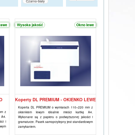
Czarno-biały
rawe
Wysoka jakość
Okno lewe
O
Koperty DL PREMIUM - OKIENKO LEWE
Koperta DL PREMIUM o wymiarach 110×220 mm z
mm z
okienkiem lewym idealnie mieści kartkę A4.
 A4.
Wykonane są z papieru o podwyższonej jakości i
ci i
gramaturze. Pasek samoprzylepny jest standardowym
owym
zamykaniem.