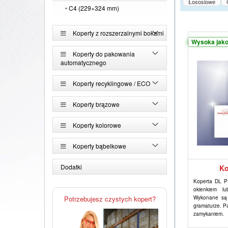
Łososiowe
‣
C4 (229×324 mm)
Koperty z rozszerzalnymi bokami
Wysoka jak
Koperty do pakowania
automatycznego
Koperty recyklingowe / ECO
Koperty brązowe
Koperty kolorowe
Koperty bąbelkowe
Dodatki
Ko
Koperta DL 
okienkiem lu
Potrzebujesz czystych kopert?
Wykonane są 
gramaturze. P
zamykaniem.