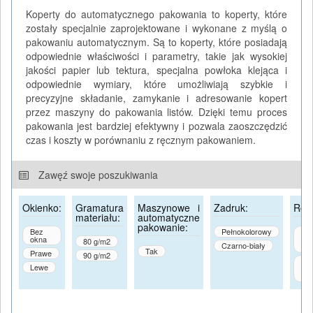
Koperty do automatycznego pakowania to koperty, które
zostały specjalnie zaprojektowane i wykonane z myślą o
pakowaniu automatycznym. Są to koperty, które posiadają
odpowiednie właściwości i parametry, takie jak wysokiej
jakości papier lub tektura, specjalna powłoka klejąca i
odpowiednie wymiary, które umożliwiają szybkie i
precyzyjne składanie, zamykanie i adresowanie kopert
przez maszyny do pakowania listów. Dzięki temu proces
pakowania jest bardziej efektywny i pozwala zaoszczędzić
czas i koszty w porównaniu z ręcznym pakowaniem.
Zawęź swoje poszukiwania
Okienko:
Gramatura
Maszynowe i
Zadruk:
Roz
materiału:
automatyczne
pakowanie:
Bez
Pełnokolorowy
C6
okna
(1
80 g/m2
Czarno-biały
mm
Tak
Prawe
90 g/m2
C5
Lewe
(1
mm