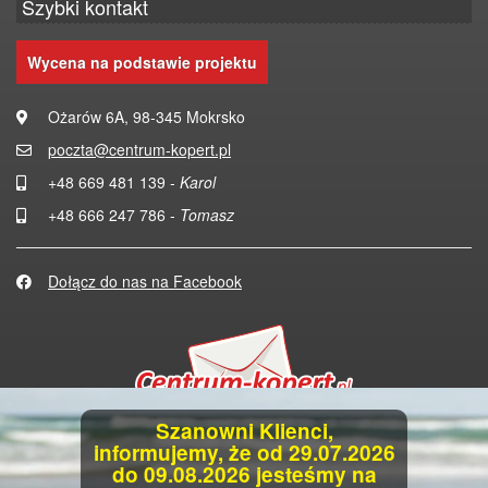
Szybki kontakt
Wycena na podstawie projektu
Ożarów 6A, 98-345 Mokrsko
poczta@centrum-kopert.pl
+48 669 481 139 -
Karol
+48 666 247 786 -
Tomasz
Dołącz do nas na Facebook
Szanowni Klienci,
Copyright 2026
informujemy, że od 29.07.2026
All rights reserved
do 09.08.2026 jesteśmy na