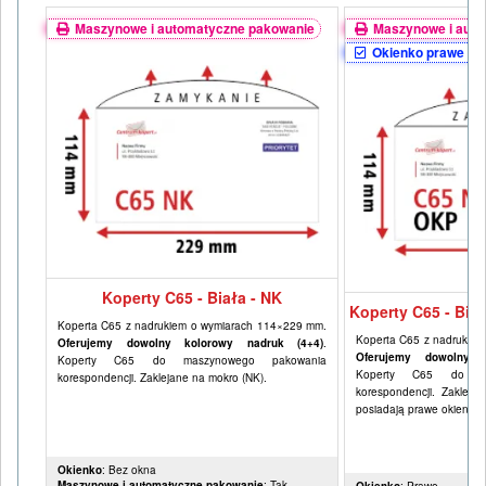
Maszynowe i automatyczne pakowanie
Maszynowe i auto
Okienko prawe (4
Koperty C65 - Biała - NK
Koperty C65 - Bia
Koperta C65 z nadrukiem o wymiarach 114×229 mm.
Koperta C65 z nadrukie
Oferujemy dowolny kolorowy nadruk (4+4)
.
Oferujemy dowolny k
Koperty C65 do maszynowego pakowania
Koperty C65 do ma
korespondencji. Zaklejane na mokro (NK).
korespondencji. Zakleja
posiadają prawe okienko
Okienko
: Bez okna
Maszynowe i automatyczne pakowanie
: Tak
Okienko
: Prawe