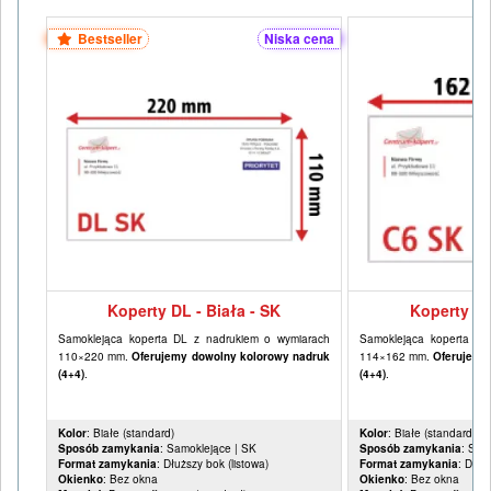
Bestseller
Niska cena
Koperty DL - Biała - SK
Koperty C6
Samoklejąca koperta DL z nadrukiem o wymiarach
Samoklejąca koperta C6
110×220 mm.
Oferujemy dowolny kolorowy nadruk
114×162 mm.
Oferujemy
(4+4)
.
(4+4)
.
Kolor
: Białe (standard)
Kolor
: Białe (standard)
Sposób zamykania
: Samoklejące | SK
Sposób zamykania
: Sam
Format zamykania
: Dłuższy bok (listowa)
Format zamykania
: Dłuż
Okienko
: Bez okna
Okienko
: Bez okna