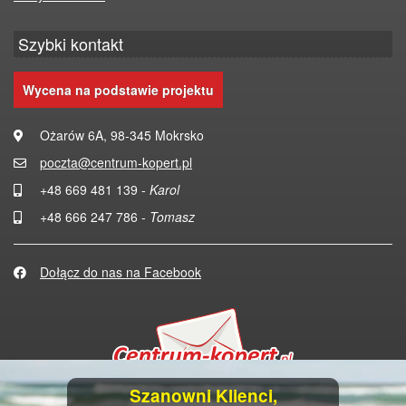
Szybki kontakt
Wycena na podstawie projektu
Ożarów 6A, 98-345 Mokrsko
poczta@centrum-kopert.pl
+48 669 481 139 -
Karol
+48 666 247 786 -
Tomasz
Dołącz do nas na Facebook
Szanowni Klienci,
Copyright 2026