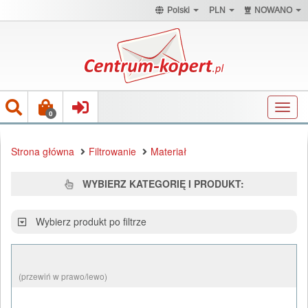
Polski
PLN
NOWANO
Toggl
0
navig
Strona główna
Filtrowanie
Materiał
WYBIERZ KATEGORIĘ I PRODUKT:
Wybierz produkt po filtrze
(przewiń w prawo/lewo)