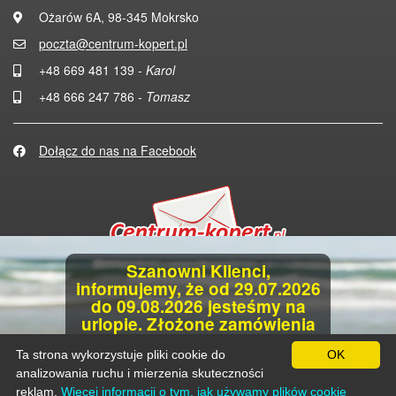
Ożarów 6A, 98-345 Mokrsko
poczta@centrum-kopert.pl
+48 669 481 139 -
Karol
+48 666 247 786 -
Tomasz
Dołącz do nas na Facebook
Szanowni Klienci,
Copyright 2026
informujemy, że od 29.07.2026
All rights reserved
do 09.08.2026 jesteśmy na
urlopie.
Złożone zamówienia
w powyższym terminie
Centrum-Kopert.pl to drukarnia kopert
Ta strona wykorzystuje pliki cookie do
zostaną zrealizowane po 9
OK
i hurtownia artykułów
sierpnia 2026 r.
analizowania ruchu i mierzenia skuteczności
papierniczo-biurowych.
reklam.
Więcej informacji o tym, jak używamy plików cookie