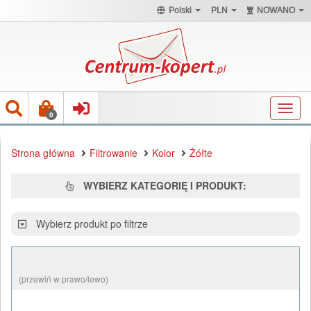
Polski
PLN
NOWANO
Toggl
0
navig
Strona główna
Filtrowanie
Kolor
Żółte
WYBIERZ KATEGORIĘ I PRODUKT:
Wybierz produkt po filtrze
(przewiń w prawo/lewo)