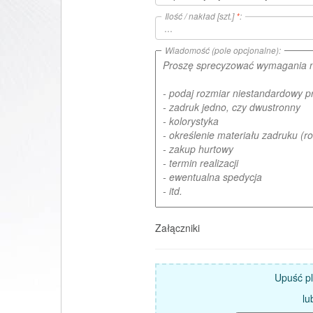
Ilość / nakład [szt.]
*
:
Wiadomość (pole opcjonalne):
Załączniki
Upuść pli
lu