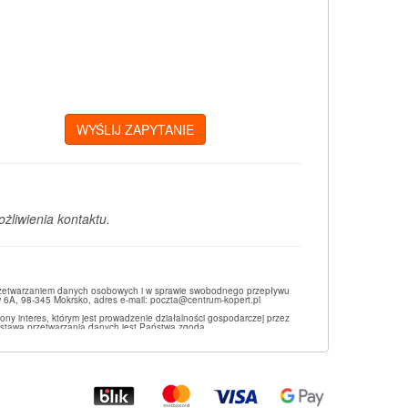
liwienia kontaktu.
z przetwarzaniem danych osobowych i w sprawie swobodnego przepływu
 6A, 98-345 Mokrsko, adres e-mail: poczta@centrum-kopert.pl
ny interes, którym jest prowadzenie działalności gospodarczej przez
dstawą przetwarzania danych jest Państwa zgoda.
danych osobowych, ich sprostowania, usunięcia lub ograniczenia
takt z Administratorem Danych Osobowych - NOWANO sp. z o.o.
ane osobowe będą przechowywane przez okres od 30 dni do 5 lat do
h sprostowania, usunięcia, jak i również prawo do ograniczenia ich
e Pani/Panu prawo wniesienia skargi do organu nadzorczego, jeśli