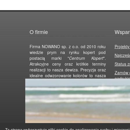
O firmie
Wspar
Firma NOWANO sp. z o.o. od 2010 roku
Projekty
wiedzie prym na rynku kopert pod
Najczęś
postacią marki "
Centrum Kopert
".
Atrakcyjne ceny oraz krótkie terminy
Status 
realizacji to nasza dewiza. Precyzja oraz
Zamów d
idealne odwzorowanie kolorów to nasza
nadruki
gwarancja. Zapewniamy indywidualny
projekt koperty dla Twojej firmy! Dostawa
nawet w ciągu 24 godzin. Zapraszamy
Regulam
do skorzystania z naszej oferty.
Polityka
Polityka
Ta strona wykorzystuje pliki cookie do analizowania ruchu i mierzen