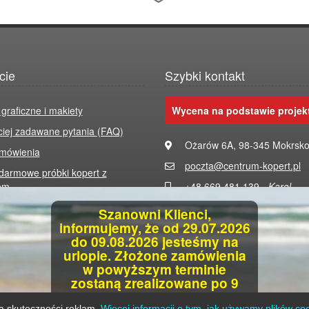
cie
Szybki kontakt
 graficzne i makiety
Wycena na podstawie projek
ciej zadawane pytania (FAQ)
Ożarów 6A, 98-345 Mokrsk
zmówienia
poczta@centrum-kopert.pl
armowe próbki kopert z
em
+48 669 481 139 -
Karol
+48 666 247 786 -
Tomasz
Szanowni Klienci,
informujemy, że od 29.07.2026
in
do 09.08.2026 jesteśmy na
 prywatności
Dołącz do nas na Facebook
urlopie.
Złożone zamówienia
w powyższym terminie
 cookies
zostaną zrealizowane po 9
sierpnia 2026 r.
ia skuteczności reklam.
Więcej informacji o tym, jak używamy plików co