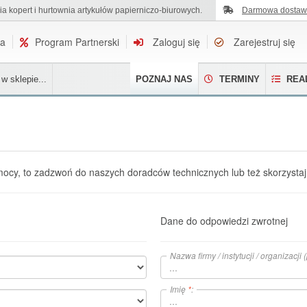
ia kopert i hurtownia artykułów papierniczo-biurowych.
U nas zamówisz koperty z dowolnym nadrukiem.
Darmowa dosta
na
Program Partnerski
Zaloguj się
Zarejestruj się
w sklepie...
POZNAJ NAS
TERMINY
REAL
omocy, to zadzwoń do naszych doradców technicznych lub też skorzystaj
Dane do odpowiedzi zwrotnej
Nazwa firmy / instytucji / organizacji
Imię
*
: