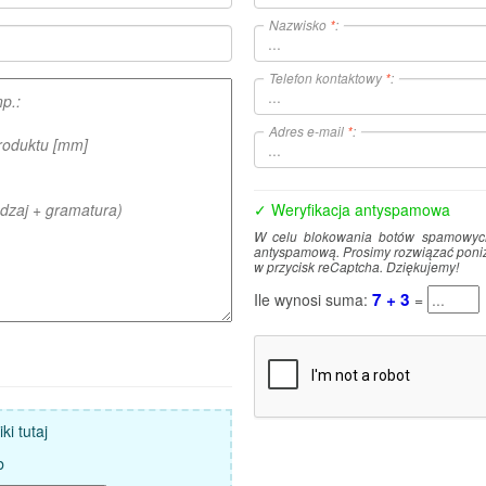
Nazwisko
*
:
Telefon kontaktowy
*
:
Adres e-mail
*
:
✓ Weryfikacja antyspamowa
W celu blokowania botów spamowych 
antyspamową. Prosimy rozwiązać poni
w przycisk reCaptcha. Dziękujemy!
7 + 3
Ile wynosi suma:
=
ki tutaj
b