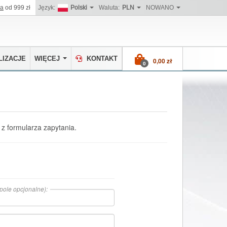
wa
od 999 zł
Język:
Polski
Waluta:
PLN
NOWANO
IZACJE
WIĘCEJ
KONTAKT
0,00 zł
0
 z formularza zapytania.
 (pole opcjonalne):