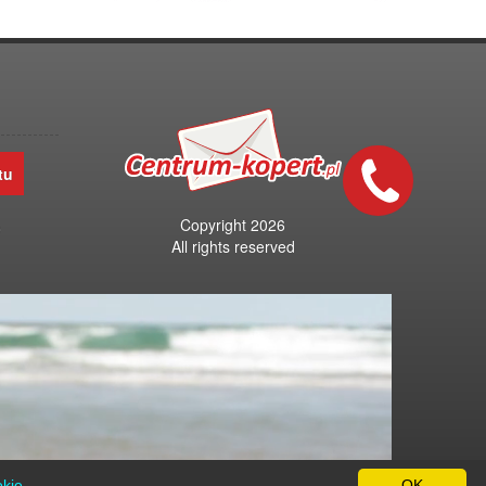
tu
Szybki
kontakt
Copyright 2026
o
All rights reserved
Centrum-Kopert.pl to drukarnia kopert
i hurtownia artykułów
papierniczo-biurowych.
okie
OK